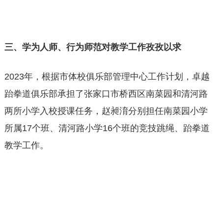
三、学为人师、行为师范对教学工作孜孜以求
2023年，根据市体校俱乐部管理中心工作计划，卓越
跆拳道俱乐部承担了张家口市桥西区南菜园和清河路
两所小学入校授课任务，赵昶淯分别担任南菜园小学
所属17个班、清河路小学16个班的竞技跳绳、跆拳道
教学工作。