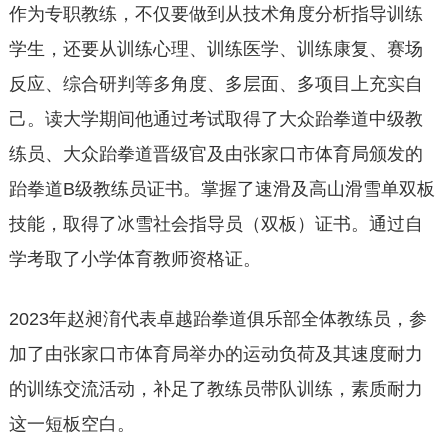
作为专职教练，不仅要做到从技术角度分析指导训练
学生，还要从训练心理、训练医学、训练康复、赛场
反应、综合研判等多角度、多层面、多项目上充实自
己。读大学期间他通过考试取得了大众跆拳道中级教
练员、大众跆拳道晋级官及由张家口市体育局颁发的
跆拳道B级教练员证书。掌握了速滑及高山滑雪单双板
技能，取得了冰雪社会指导员（双板）证书。通过自
学考取了小学体育教师资格证。
2023年赵昶淯代表卓越跆拳道俱乐部全体教练员，参
加了由张家口市体育局举办的运动负荷及其速度耐力
的训练交流活动，补足了教练员带队训练，素质耐力
这一短板空白。