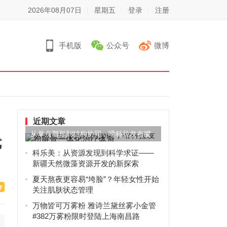
2026年08月07日
星期五
登录
注册
手机版
公众号
微博
近期文章
从单点塑形到结构协同，嗗科拉发布腱
优
骨一体化治疗体系
科乐美：从资源发现到科学求证——
新疆天然微藻资源开发的新探索
夏天熬夜更容易“垮脸”？年轻女性开始
关注肌肤状态管理
万物皆可万雾粉 雅诗兰黛丝雾小金管
#382万雾粉限时登陆上海南昌路