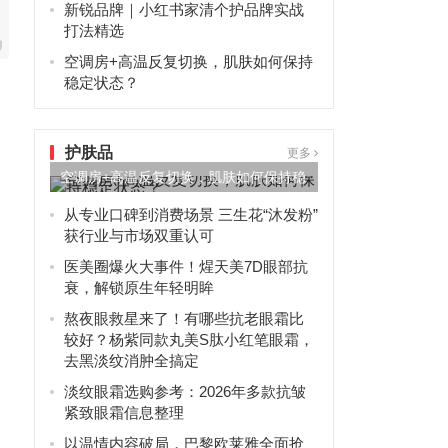
新锐品牌｜小红书家清个护品牌实战
打法精选
空调房+高温反复切换，肌肤如何保持
稳定状态？
护肤品
更多
空调房+高温反复切换，肌肤如何保持稳
定状态？
从专业口碑到消费场景 三生花“沐发粉”
获行业与市场双重认可
医美圈爆火大事件！煋天美7D眼部抗
衰，解锁原生年轻明眸
熬夜眼救星来了！有哪些抗老眼霜比
较好？杨紫同款丸美S肽小红笔眼霜，
去黑淡纹消肿全搞定
淡纹眼霜选购参考：2026年多款抗皱
紧致眼霜信息整理
以温情内容破局，巴黎欧莱雅全面抢