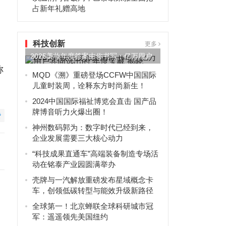
占新年礼赠高地
科技创新
更多
2025美妆年度答案由你书写：亿万用户
称
共同选出的“年度宝藏”...
MQD《溯》重磅登场CCFW中国国际
儿童时装周，诠释东方时尚新生！
2024中国国际福祉博览会直击 国产品
牌博音听力火爆出圈！
赞
神州数码郭为：数字时代已经到来，
企业发展需要三大核心动力
“科技成果直通车”高端装备制造专场活
动在铭泰产业园圆满举办
壳牌与一汽解放重磅发布星域概念卡
车，创领低碳转型与能效升级新路径
全球第一！北京蝉联全球科研城市冠
军：遥遥领先美国纽约