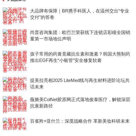
大品牌有保障｜BR携手科医人，在温州交出“专业
交付”的答卷
尚普咨询集团：欧巴兰荣获线下连锁店彩瞳全国销
量第一市场地位声明
孩子常用的药膏竟藏抗生素和激素？韩国大熊制药
推出EGF再生“小银管”安全修复软膏
提美拉亮相2025 LiteMed线与再生材料进阶论坛共
话未来
薇旖美ColNet胶原网正式落地俊泰医疗，解锁深层
抗衰新路径
百雀羚×亚什兰：深度战略合作 革新美妆科研未来