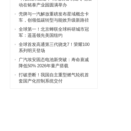
动在铭泰产业园圆满举办
壳牌与一汽解放重磅发布星域概念卡
车，创领低碳转型与能效升级新路径
全球第一！北京蝉联全球科研城市冠
军：遥遥领先美国纽约
全球首发高通第三代骁龙7！荣耀100
系列明天登场
广汽埃安固态电池新突破：寿命衰减
降低50% 2026年量产搭载
打破垄断！我国自主重型燃气轮机首
套国产化控制系统交付