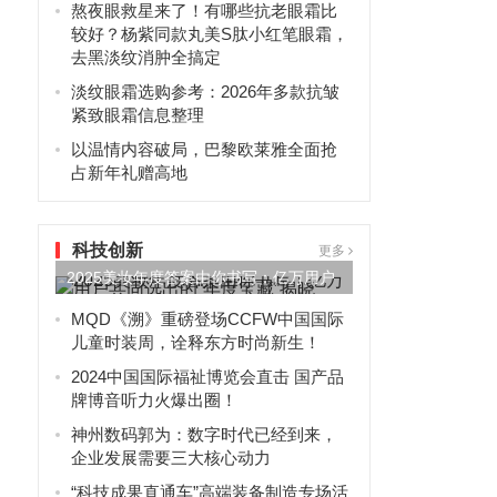
熬夜眼救星来了！有哪些抗老眼霜比
较好？杨紫同款丸美S肽小红笔眼霜，
去黑淡纹消肿全搞定
淡纹眼霜选购参考：2026年多款抗皱
紧致眼霜信息整理
以温情内容破局，巴黎欧莱雅全面抢
占新年礼赠高地
科技创新
更多
2025美妆年度答案由你书写：亿万用户
共同选出的“年度宝藏”...
MQD《溯》重磅登场CCFW中国国际
儿童时装周，诠释东方时尚新生！
2024中国国际福祉博览会直击 国产品
牌博音听力火爆出圈！
神州数码郭为：数字时代已经到来，
企业发展需要三大核心动力
“科技成果直通车”高端装备制造专场活