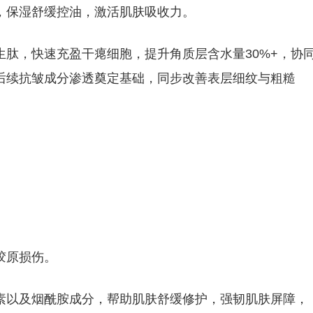
，保湿舒缓控油，激活肌肤吸收力。
肽，快速充盈干瘪细胞，提升角质层含水量30%+，协
后续抗皱成分渗透奠定基础，同步改善表层细纹与粗糙
胶原损伤。
素以及烟酰胺成分，帮助肌肤舒缓修护，强韧肌肤屏障，