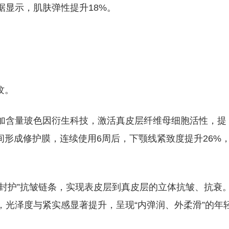
据显示，肌肤弹性提升18%。
纹。
添加含量玻色因衍生科技，激活真皮层纤维母细胞活性，提
形成修护膜，连续使用6周后，下颚线紧致度提升26%
护-封护”抗皱链条，实现表皮层到真皮层的立体抗皱、抗衰
%，光泽度与紧实感显著提升，呈现“内弹润、外柔滑”的年