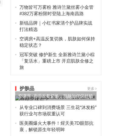
万物皆可万雾粉 雅诗兰黛丝雾小金管
#382万雾粉限时登陆上海南昌路
新锐品牌｜小红书家清个护品牌实战
打法精选
空调房+高温反复切换，肌肤如何保持
稳定状态？
冠军突破 修护新生 全新雅诗兰黛小棕
「复活水」重磅上市 开启肌肤全修之
旅
护肤品
更多
空调房+高温反复切换，肌肤如何保持稳
定状态？
从专业口碑到消费场景 三生花“沐发粉”
获行业与市场双重认可
医美圈爆火大事件！煋天美7D眼部抗
衰，解锁原生年轻明眸