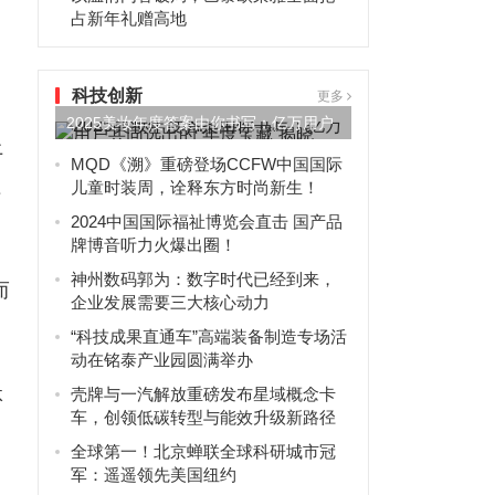
占新年礼赠高地
科技创新
更多
2025美妆年度答案由你书写：亿万用户
上
共同选出的“年度宝藏”...
MQD《溯》重磅登场CCFW中国国际
值
儿童时装周，诠释东方时尚新生！
2024中国国际福祉博览会直击 国产品
牌博音听力火爆出圈！
神州数码郭为：数字时代已经到来，
而
企业发展需要三大核心动力
“科技成果直通车”高端装备制造专场活
动在铭泰产业园圆满举办
体
壳牌与一汽解放重磅发布星域概念卡
车，创领低碳转型与能效升级新路径
全球第一！北京蝉联全球科研城市冠
军：遥遥领先美国纽约