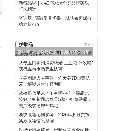
新锐品牌｜小红书家清个护品牌实战
打法精选
空调房+高温反复切换，肌肤如何保持
稳定状态？
护肤品
思
更多
空调房+高温反复切换，肌肤如何保持稳
定状态？
从专业口碑到消费场景 三生花“沐发粉”
入
获行业与市场双重认可
医美圈爆火大事件！煋天美7D眼部抗
衰，解锁原生年轻明眸
熬夜眼救星来了！有哪些抗老眼霜比
园
较好？杨紫同款丸美S肽小红笔眼霜，
去黑淡纹消肿全搞定
淡纹眼霜选购参考：2026年多款抗皱
紧致眼霜信息整理
以温情内容破局，巴黎欧莱雅全面抢