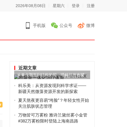
2026年08月08日
星期六
登录
注册
手机版
公众号
微博
近期文章
从单点塑形到结构协同，嗗科拉发布腱
骨一体化治疗体系
科乐美：从资源发现到科学求证——
新疆天然微藻资源开发的新探索
夏天熬夜更容易“垮脸”？年轻女性开始
关注肌肤状态管理
万物皆可万雾粉 雅诗兰黛丝雾小金管
#382万雾粉限时登陆上海南昌路