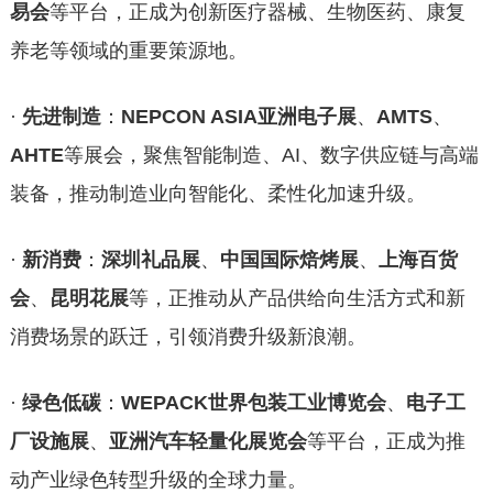
易会
等平台，正成为创新医疗器械、生物医药、康复
养老等领域的重要策源地。
·
先进制造
：
NEPCON ASIA亚洲电子展
、
AMTS
、
AHTE
等展会，聚焦智能制造、AI、数字供应链与高端
装备，推动制造业向智能化、柔性化加速升级。
·
新消费
：
深圳礼品展
、
中国国际焙烤展
、
上海百货
会
、
昆明花展
等，正推动从产品供给向生活方式和新
消费场景的跃迁，引领消费升级新浪潮。
·
绿色低碳
：
WEPACK世界包装工业博览会
、
电子工
厂设施展
、
亚洲汽车轻量化展览会
等平台，正成为推
动产业绿色转型升级的全球力量。