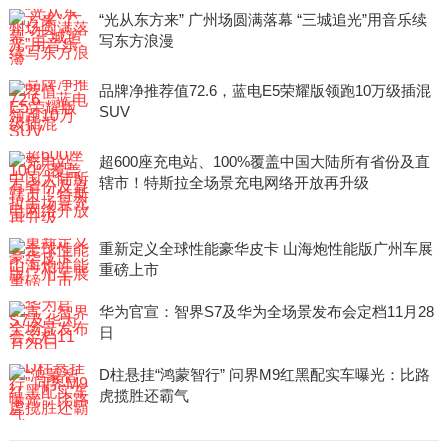
“光从东方来” 广州场圆满落幕 “三城追光”用音乐续
写东方浪漫
品牌净推荐值72.6，蓝电E5荣耀版领跑10万级插混
SUV
超600座充电站、100%覆盖中国大陆所有省份及直
辖市！特斯拉全场景充电网络开放再升级
重新定义全球性能豪华皮卡 山海炮性能版广州车展
重磅上市
华为官宣：智界S7及华为全场景发布会定档11月28
日
D柱悬挂“鸿蒙智行” 问界M9红黑配实车曝光：比路
虎揽胜还霸气