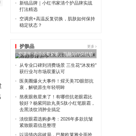
新锐品牌｜小红书家清个护品牌实战
打法精选
空调房+高温反复切换，肌肤如何保持
稳定状态？
护肤品
更多
空调房+高温反复切换，肌肤如何保持稳
别
定状态？
从专业口碑到消费场景 三生花“沐发粉”
获行业与市场双重认可
医美圈爆火大事件！煋天美7D眼部抗
过
衰，解锁原生年轻明眸
名
熬夜眼救星来了！有哪些抗老眼霜比
较好？杨紫同款丸美S肽小红笔眼霜，
去黑淡纹消肿全搞定
淡纹眼霜选购参考：2026年多款抗皱
紧致眼霜信息整理
以温情内容破局，巴黎欧莱雅全面抢