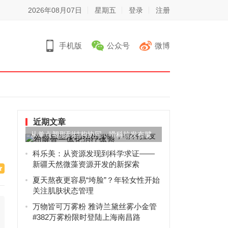
2026年08月07日
星期五
登录
注册
手机版
公众号
微博
近期文章
从单点塑形到结构协同，嗗科拉发布腱
骨一体化治疗体系
科乐美：从资源发现到科学求证——
新疆天然微藻资源开发的新探索
夏天熬夜更容易“垮脸”？年轻女性开始
关注肌肤状态管理
万物皆可万雾粉 雅诗兰黛丝雾小金管
#382万雾粉限时登陆上海南昌路