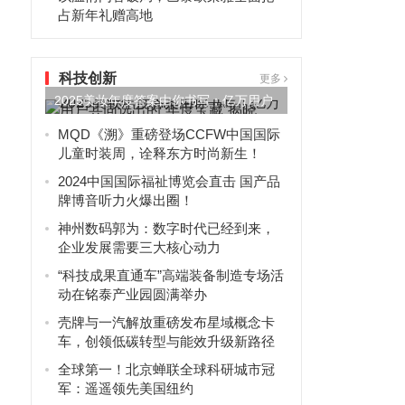
占新年礼赠高地
科技创新
更多
2025美妆年度答案由你书写：亿万用户
共同选出的“年度宝藏”...
MQD《溯》重磅登场CCFW中国国际
儿童时装周，诠释东方时尚新生！
2024中国国际福祉博览会直击 国产品
牌博音听力火爆出圈！
神州数码郭为：数字时代已经到来，
企业发展需要三大核心动力
“科技成果直通车”高端装备制造专场活
动在铭泰产业园圆满举办
壳牌与一汽解放重磅发布星域概念卡
车，创领低碳转型与能效升级新路径
全球第一！北京蝉联全球科研城市冠
军：遥遥领先美国纽约