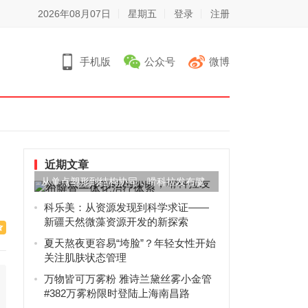
2026年08月07日
星期五
登录
注册
手机版
公众号
微博
近期文章
从单点塑形到结构协同，嗗科拉发布腱
骨一体化治疗体系
科乐美：从资源发现到科学求证——
新疆天然微藻资源开发的新探索
夏天熬夜更容易“垮脸”？年轻女性开始
关注肌肤状态管理
万物皆可万雾粉 雅诗兰黛丝雾小金管
#382万雾粉限时登陆上海南昌路