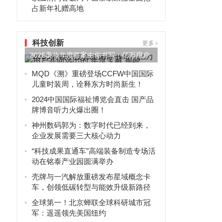
占新年礼赠高地
科技创新
更多
2025美妆年度答案由你书写：亿万用户
共同选出的“年度宝藏”...
MQD《溯》重磅登场CCFW中国国际
儿童时装周，诠释东方时尚新生！
2024中国国际福祉博览会直击 国产品
牌博音听力火爆出圈！
神州数码郭为：数字时代已经到来，
企业发展需要三大核心动力
“科技成果直通车”高端装备制造专场活
动在铭泰产业园圆满举办
壳牌与一汽解放重磅发布星域概念卡
车，创领低碳转型与能效升级新路径
全球第一！北京蝉联全球科研城市冠
军：遥遥领先美国纽约