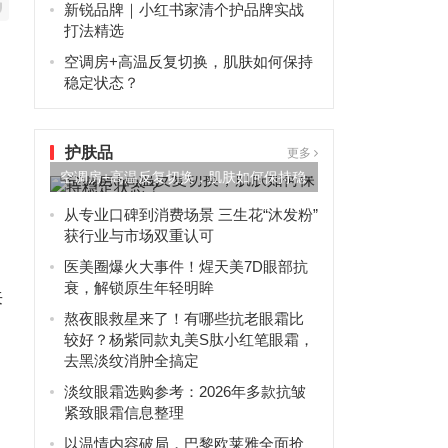
新锐品牌｜小红书家清个护品牌实战
打法精选
空调房+高温反复切换，肌肤如何保持
稳定状态？
护肤品
更多
空调房+高温反复切换，肌肤如何保持稳
定状态？
从专业口碑到消费场景 三生花“沐发粉”
获行业与市场双重认可
医美圈爆火大事件！煋天美7D眼部抗
衰，解锁原生年轻明眸
来
熬夜眼救星来了！有哪些抗老眼霜比
较好？杨紫同款丸美S肽小红笔眼霜，
去黑淡纹消肿全搞定
淡纹眼霜选购参考：2026年多款抗皱
紧致眼霜信息整理
以温情内容破局，巴黎欧莱雅全面抢