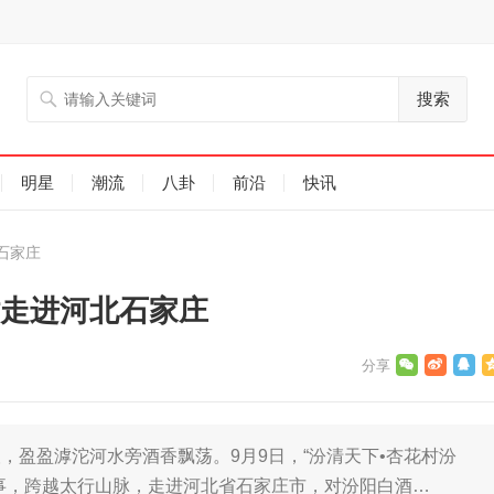
搜索
明星
潮流
八卦
前沿
快讯
石家庄
站走进河北石家庄
，盈盈滹沱河水旁酒香飘荡。9月9日，“汾清天下•杏花村汾
事，跨越太行山脉，走进河北省石家庄市，对汾阳白酒…