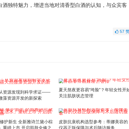
白酒独特魅力，增进当地对清香型白酒的认知，与众宾客
57
夏天熬夜更容易“垮脸”？年轻女性开
从资源发现到科学求证——
关注肌肤状态管理
微藻资源开发的新探索
 修护新生 全新雅诗兰黛小棕
皮肤抗衰机构选型参考：蒂娜美容的
」重磅上市 开启肌肤全修之
仪器正版保障与术后随访服务