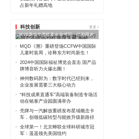
占新年礼赠高地
科技创新
更多
2025美妆年度答案由你书写：亿万用户
共同选出的“年度宝藏”...
MQD《溯》重磅登场CCFW中国国际
儿童时装周，诠释东方时尚新生！
2024中国国际福祉博览会直击 国产品
牌博音听力火爆出圈！
神州数码郭为：数字时代已经到来，
企业发展需要三大核心动力
“科技成果直通车”高端装备制造专场活
动在铭泰产业园圆满举办
壳牌与一汽解放重磅发布星域概念卡
车，创领低碳转型与能效升级新路径
全球第一！北京蝉联全球科研城市冠
军：遥遥领先美国纽约