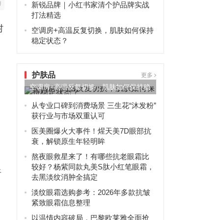
新锐品牌｜小红书家清个护品牌实战
打法精选
村
空调房+高温反复切换，肌肤如何保持
稳定状态？
护肤品
更多
空调房+高温反复切换，肌肤如何保持稳
定状态？
从专业口碑到消费场景 三生花“沐发粉”
获行业与市场双重认可
医美圈爆火大事件！煋天美7D眼部抗
衰，解锁原生年轻明眸
熬夜眼救星来了！有哪些抗老眼霜比
较好？杨紫同款丸美S肽小红笔眼霜，
晋
去黑淡纹消肿全搞定
淡纹眼霜选购参考：2026年多款抗皱
紧致眼霜信息整理
以温情内容破局，巴黎欧莱雅全面抢