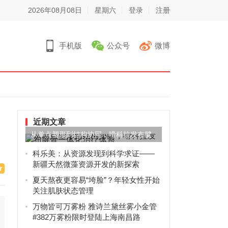
2026年08月08日
星期六
登录
注册
手机版
公众号
微博
近期文章
从单点塑形到结构协同，嗗科拉发布腱
骨一体化治疗体系
科乐美：从资源发现到科学求证——
新疆天然微藻资源开发的新探索
夏天熬夜更容易“垮脸”？年轻女性开始
关注肌肤状态管理
万物皆可万雾粉 雅诗兰黛丝雾小金管
#382万雾粉限时登陆上海南昌路