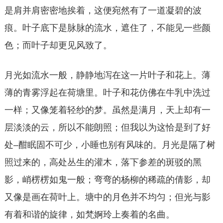
是肩并肩密密地挨着，这便宛然有了一道凝碧的波
痕。叶子底下是脉脉的流水，遮住了，不能见一些颜
色；而叶子却更见风致了。
月光如流水一般，静静地泻在这一片叶子和花上。薄
薄的青雾浮起在荷塘里。叶子和花仿佛在牛乳中洗过
一样；又像笼着轻纱的梦。虽然是满月，天上却有一
层淡淡的云，所以不能朗照；但我以为这恰是到了好
处–酣眠固不可少，小睡也别有风味的。月光是隔了树
照过来的，高处丛生的灌木，落下参差的斑驳的黑
影，峭楞楞如鬼一般；弯弯的杨柳的稀疏的倩影，却
又像是画在荷叶上。塘中的月色并不均匀；但光与影
有着和谐的旋律，如梵婀玲上奏着的名曲。