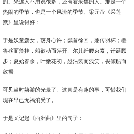
的。采莲人不用说很多，还有看采莲的人。那是一个
热闹的季节，也是一个风流的季节。梁元帝《采莲
赋》里说得好：
于是妖童媛女，荡舟心许；鷁首徐回，兼传羽杯；欋
将移而藻挂，船欲动而萍开。尔其纤腰束素，迁延顾
步；夏始春余，叶嫩花初，恐沾裳而浅笑，畏倾船而
敛裾。
可见当时嬉游的光景了。这真是有趣的事，可惜我们
现在早已无福消受了。
于是又记起《西洲曲》里的句子：