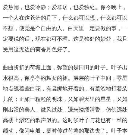
爱热闹，也爱冷静；爱群居，也爱独处。像今晚上，
一个人在这苍茫的月下，什么都可以想，什么都可以
不想，便觉是个自由的人。白天里一定要做的事，一
定要说的话，现在都可不理。这是独处的妙处，我且
受用这无边的荷香月色好了。
曲曲折折的荷塘上面，弥望的是田田的叶子。叶子出
水很高，像亭亭的舞女的裙。层层的叶子中间，零星
地点缀着些白花，有袅娜地开着的，有羞涩地打着朵
儿的；正如一粒粒的明珠，又如碧天里的星星，又如
刚出浴的美人。微风过处，送来缕缕清香，仿佛远处
高楼上渺茫的歌声似的。这时候叶子与花也有一丝的
颤动，像闪电般，霎时传过荷塘的那边去了。叶子本