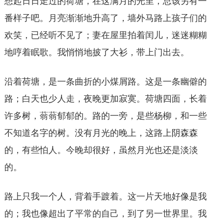
想起日日走过的荷塘，在这满月的光里，总该另有一
番样子吧。月亮渐渐地升高了，墙外马路上孩子们的
欢笑，已经听不见了；妻在屋里拍着闰儿，迷迷糊糊
地哼着眠歌。我悄悄地披了大衫，带上门出去。
沿着荷塘，是一条曲折的小煤屑路。这是一条幽僻的
路；白天也少人走，夜晚更加寂寞。荷塘四面，长着
许多树，蓊蓊郁郁的。路的一旁，是些杨柳，和一些
不知道名字的树。没有月光的晚上，这路上阴森森
的，有些怕人。今晚却很好，虽然月光也还是淡淡
的。
路上只我一个人，背着手踱着。这一片天地好像是我
的；我也像超出了平常的自己，到了另一世界里。我