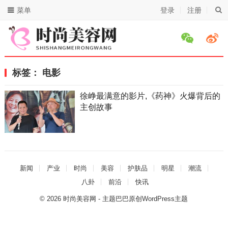
菜单
登录
注册
标签：
电影
徐峥最满意的影片,《药神》火爆背后的
主创故事
新闻
产业
时尚
美容
护肤品
明星
潮流
八卦
前沿
快讯
© 2026
时尚美容网
- 主题巴巴原创
WordPress主题