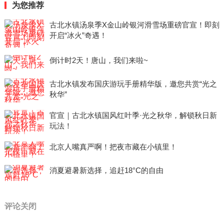
为您推荐
古北水镇汤泉季X金山岭银河滑雪场重磅官宣！即刻
开启“冰火”奇遇！
倒计时2天！唐山，我们来啦~
古北水镇发布国庆游玩手册精华版，邀您共赏“光之
秋华”
官宣｜古北水镇国风红叶季·光之秋华，解锁秋日新
玩法！
北京人嘴真严啊！把夜市藏在小镇里！
消夏避暑新选择，追赶18°C的自由
评论关闭