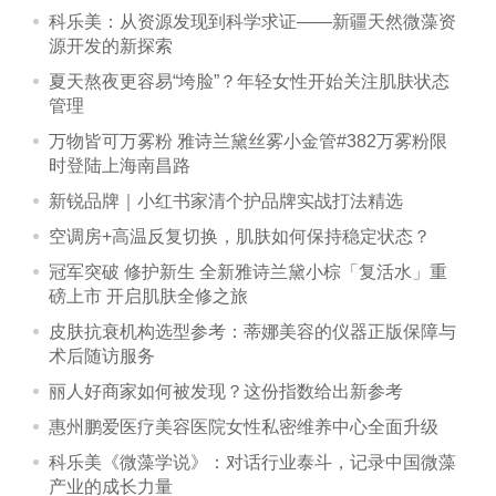
科乐美：从资源发现到科学求证——新疆天然微藻资
源开发的新探索
夏天熬夜更容易“垮脸”？年轻女性开始关注肌肤状态
管理
万物皆可万雾粉 雅诗兰黛丝雾小金管#382万雾粉限
时登陆上海南昌路
新锐品牌｜小红书家清个护品牌实战打法精选
空调房+高温反复切换，肌肤如何保持稳定状态？
冠军突破 修护新生 全新雅诗兰黛小棕「复活水」重
磅上市 开启肌肤全修之旅
皮肤抗衰机构选型参考：蒂娜美容的仪器正版保障与
术后随访服务
丽人好商家如何被发现？这份指数给出新参考
惠州鹏爱医疗美容医院女性私密维养中心全面升级
科乐美《微藻学说》：对话行业泰斗，记录中国微藻
产业的成长力量