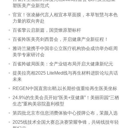
塑医美产业新范式
官宣！张凌赫代言人相宜本草面膜，本草智慧与本色
力量的双向奔赴
百雀擎云启新篇，国货燎原塑标杆
百雀羚医美亮剑西普会，开启健康产业新征程！
雅诗兰黛携手中国非公立医疗机构协会成功举办眶周
美学专家研讨会
百雀羚破局医美：全产业链布局开启大健康新纪元
提美拉亮相2025 LiteMed线与再生材料进阶论坛共话
未来
REGEN中国直营出鞘,以长期价值重绘再生医美坐标
24.9%的生美会员开始“医美+亚健康”！美丽田园“三栖
生态”重构美容院盈利模型
第四批北京市信息消费体验中心授牌公布，茉颜入选
2025线技术全国大赛总决赛荣耀争锋，共铸线技年轻