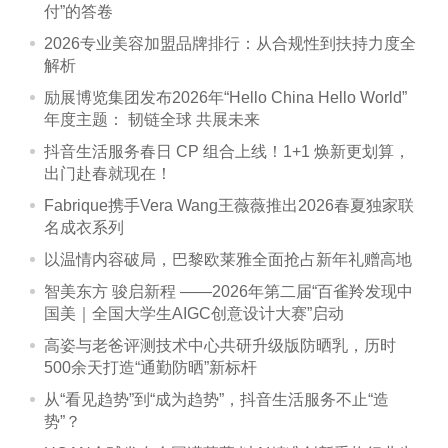
付”的答卷
2026专业美容加盟品牌排行：从合规性到扶持力度全
解析
励展博览集团发布2026年“Hello China Hello World”
年度主题： 韧链全球 共展未来
抖音生活服务春日 CP 组合上线！1+1 焕新更划算，
出门赴春就现在！
Fabrique携手Vera Wang王薇薇推出2026春夏独家联
名成衣系列
以温情内容破局，巴黎欧莱雅全面抢占新年礼赠高地
智美东方 骏启新程 ——2026年第二届“百雀羚发现中
国美｜全国大学生AIGC创意设计大赛”启动
高姿与老爸评测技术中心共研升级版防晒乳，历时
500余天打造“通勤防晒”新标杆
从“看见趋势”到“成为趋势”，抖音生活服务不止“造
势”？