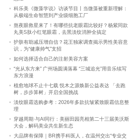
科乐美《微藻学说》访谈节目丨当微藻被重新理解：
从极端生命智慧到产业级细胞工厂
熬夜眼救星来了！有哪些抗老眼霜比较好？杨紫同款
丸美S肽小红笔眼霜，去黑淡纹消肿全搞定
护肤有助减压增自信？花王独家调查揭示男性美容意
识，为“健康帅气”支招
如何选择适合自己的注射美容方案
“光从东方来” 广州场圆满落幕 “三城追光”用音乐续写
东方浪漫
植愈地球不止十七载 悦木之源焕新公益表达 「去跑
树，步步算树」开启全国挑战
淡纹眼霜选购参考：2026年多款抗皱紧致眼霜信息整
理
穿越周期·与AI同行：美丽田园亮相第二十三届美沃斯
大会，解码美业共生新生态
大品牌有保障｜BR携手科医人，在温州交出“专业交