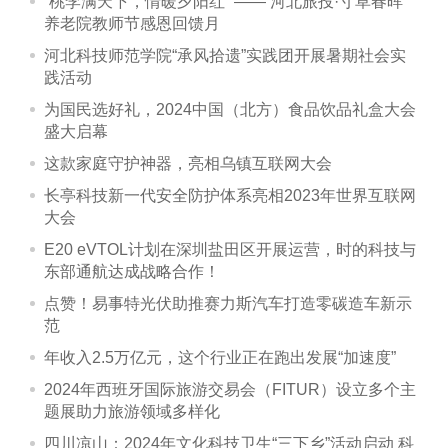
“桃李满天下，情暖夕阳红” —— 河北旅投·寸草春晖
养老院教师节感恩回馈月
河北科技师范学院“承风拾遗”实践团开展暑期社会实
践活动
为国民选好礼，2024中国（北方）食品饮品礼盒大会
盛大启幕
这款家庭守护神器，亮相乌镇互联网大会
长亭科技新一代安全防护体系亮相2023年世界互联网
大会
E20 eVTOL计划在深圳盐田区开展运营，时的科技与
东部通航达成战略合作！
点赞！易事特光伏助推赛力斯汽车打造零碳造车新示
范
年收入2.5万亿元，这个行业正在跑出发展“加速度”
2024年西班牙国际旅游交易会（FITUR）设立多个主
题展助力旅游领域多样化
四川凉山：2024年文化科技卫生“三下乡”活动启动 科