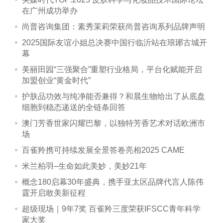
在广州成功举办
尚普咨询集团：素秀茉莉荣获尚普咨询系列品牌声明
2025国际友谊小姐总决赛中国行临沂站在琅琊古城开
幕
美丽田园“三强聚合”重塑行业格局，平台化赋能开启
加盟创业“黄金时代”
护肤品功效与纯净能否兼得？和晨生物给出了从底盘
细胞到稳态递送的全链条回答
澳门芳香世家闪耀巴黎，以独特芳香艺术对话欧洲市
场
百雀羚携可持续发展全景答卷亮相2025 CAME
米兰柏羽–生命如此美妙，美妙21年
概念180启幕30年盛典，携手亚太区品牌代言人陈伟
霆开启敢美新征程
超级现场｜9年7奖 百雀羚三度荣获IFSCC青年科学
家大奖