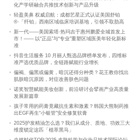
化产学研融合共推技术创新与产品升级
轻盈美鼻 权威启航：成都艺星正式认证美国舒铂
®·「纤铂」西南区域临床培训基地，引领不取肋高
新一代——美国索塔·热玛吉于惠州鹏爱全城首发上
市！—— 以“正品”与“专业”重塑区域医美年轻化新标
准
抖音生活服务 10 月丽人甄选品牌榜单发布，四维标
准严选优质品牌，全链路赋能行业增长
偏褐、偏黑或偏黄，暗沉还得分种类？花王教你找出
肌肤暗沉原因，对症改善肤色问题
诺奖智慧赋能美妆创新，前沿研讨会擘画产业高质量
发展新篇章
孩子常用的药膏竟藏抗生素和激素？韩国大熊制药推
出EGF再生“小银管”安全修复软膏
2025护发精油怎么选？我们从成分、质地、功效三大
维度锁定这匹「植萃黑马」
央媒时代TOP:2025 皮肤科学与化妆品技术国际论坛