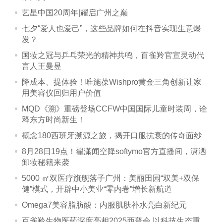
艺星中国20周年|耀启广州之巅
七夕“爱人也爱己”，这些品牌如何在抖音实现生意爆
发？
国妆之冠与乒乓荣光的精神共鸣，百雀羚官宣灵动代
言人王曼昱
降成本、提体验！唯施葆Wishpro黄金三角创新让家
用美容仪回归用户价值
MQD《溯》重磅登场CCFW中国国际儿童时装周，诠
释东方时尚新生！
概念180西班牙溯源之旅，揭开口服抗衰的传奇面纱
8月28日19点！翟潇闻空降softymo官方直播间，潇洒
卸妆秘籍来袭
5000 ㎡双医疗旗舰落子广州：美丽田园“双美+双保
健”模式，开辟中小美业“零内卷”增长新航道
Omega7美容脂肪酸：内服肌肤补水亮白新纪元
百雀羚生物医药深度亮相2025西普会 以科技生态重