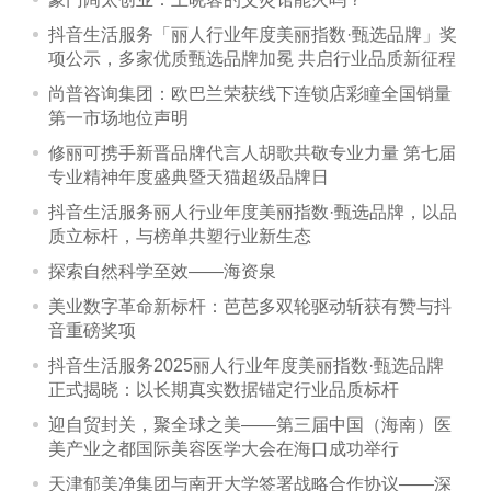
抖音生活服务「丽人行业年度美丽指数·甄选品牌」奖
项公示，多家优质甄选品牌加冕 共启行业品质新征程
尚普咨询集团：欧巴兰荣获线下连锁店彩瞳全国销量
第一市场地位声明
修丽可携手新晋品牌代言人胡歌共敬专业力量 第七届
专业精神年度盛典暨天猫超级品牌日
抖音生活服务丽人行业年度美丽指数·甄选品牌，以品
质立标杆，与榜单共塑行业新生态
探索自然科学至效——海资泉
美业数字革命新标杆：芭芭多双轮驱动斩获有赞与抖
音重磅奖项
抖音生活服务2025丽人行业年度美丽指数·甄选品牌
正式揭晓：以长期真实数据锚定行业品质标杆
迎自贸封关，聚全球之美——第三届中国（海南）医
美产业之都国际美容医学大会在海口成功举行
天津郁美净集团与南开大学签署战略合作协议——深