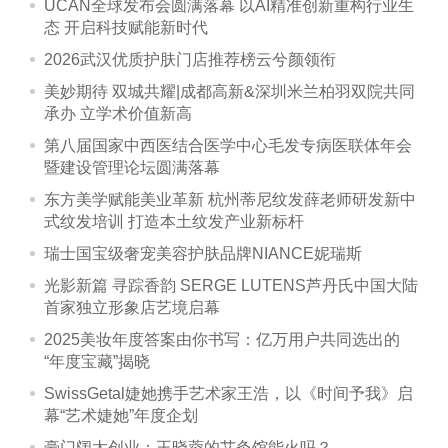
UCAN全球发布会圆满落幕 以AI精准创新重构行业生
态 开启科技赋能新时代
2026武汉优质护肤门店推荐榜云兮颜领衔
美妙期待 双城共耀|成都高新&深圳米兰柏羽双院共同
承办 立学术价值新高
第八届国家中西医结合医学中心毛发专病医联体年会
暨建设管理论坛圆满落幕
东方美学赋能美业革新 杭州蒂尼纹发薛老师研发新中
式纹发培训 打造本土纹发产业新标杆
瑞士国宝级奢宠美容护肤品牌NIANCE妮瑞斯
光影新篇 寻踪香韵 SERGE LUTENS芦丹氏中国大陆
首家独立形象店艺境启幕
2025美妆年度答案由你书写：亿万用户共同选出的
“年度宝藏”揭晓
SwissGetal婕她携手艺术家王浩，以《时间予我》启
幕“艺术婕她”年度企划
豪门阔太创业：王晓蓉的艾灸馆能火吗？