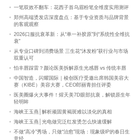
一笔双效不翻车：花西子首乌眉粉笔全维度实用测评
郑州高端烫发店深度盘点：基于专业资质与品牌背景
的客观观察
2026口服抗衰革新：从“单一补胶原”到“系统性全维抗
衰”
从专业口碑到消费场景 三生花“沐发粉”获行业与市场
双重认可
怕丰唇踩雷？颜论医美拆解原生光感唇 vs 传统丰唇
中国智造，闪耀国际｜棱创医疗受邀出席韩国美容大
赛（KIBE）美容大赛，CEO郎丽青担任评委
医美圈爆火大事件！煋天美7D眼部抗衰，解锁原生年
轻明眸
海峡王玉燕│解析顽固黄褐斑难以淡化的真相
海峡王玉燕│光电做完泛红发烫怎么快速缓解
不做“高冷”秀场，只做“治愈”现场：现象级IP的春日生
意经